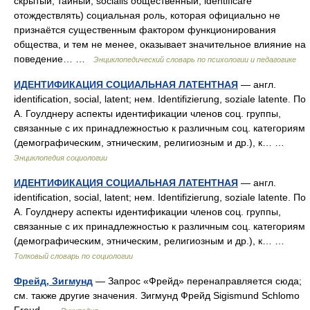
скрытый, тайный; socialis общественный, identificare
отождествлять) социальная роль, которая официально не
признаётся существенным фактором функционирования
общества, и тем не менее, оказывает значительное влияние на
поведение… …
Энциклопедический словарь по психологии и педагогике
ИДЕНТИФИКАЦИЯ СОЦИАЛЬНАЯ ЛАТЕНТНАЯ
— англ.
identification, social, latent; нем. Identifizierung, soziale latente. По
А. Гоулднеру аспекты идентификации членов соц. группы,
связанные с их принадлежностью к различным соц. категориям
(демографическим, этническим, религиозным и др.), к… …
Энциклопедия социологии
ИДЕНТИФИКАЦИЯ СОЦИАЛЬНАЯ ЛАТЕНТНАЯ
— англ.
identification, social, latent; нем. Identifizierung, soziale latente. По
А. Гоулднеру аспекты идентификации членов соц. группы,
связанные с их принадлежностью к различным соц. категориям
(демографическим, этническим, религиозным и др.), к… …
Толковый словарь по социологии
Фрейд, Зигмунд
— Запрос «Фрейд» перенаправляется сюда;
см. также другие значения. Зигмунд Фрейд Sigismund Schlomo